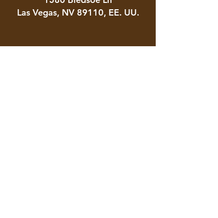
Las Vegas, NV 89110, EE. UU.
Contacto:
info@snvtradeshighschool.org
Ingles:
702.758.3512