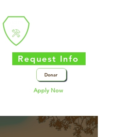
Southern Nevada
Trades High
School
Request Info
Donar
Apply Now