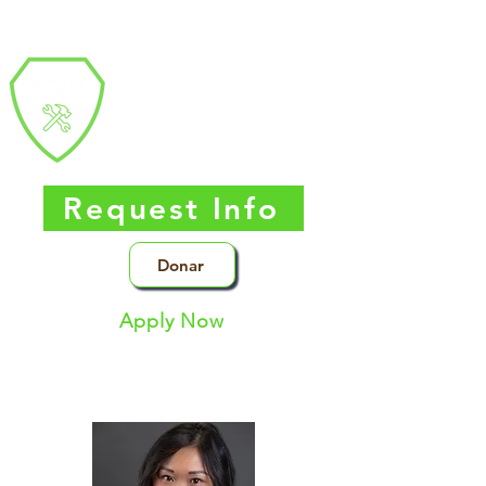
Southern Nevada
Trades High
School
Request Info
Donar
Apply Now